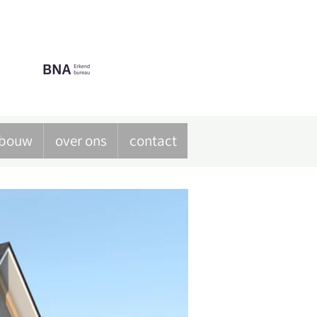
G
tsbouw
over ons
contact