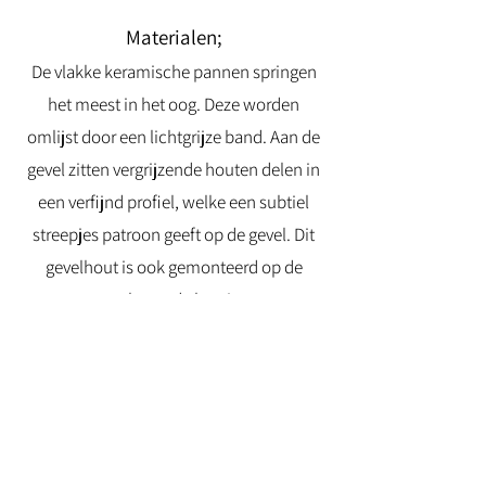
Materialen;
De vlakke keramische pannen springen
het meest in het oog. Deze worden
omlijst door een lichtgrijze band. Aan de
gevel zitten vergrijzende houten delen in
een verfijnd profiel, welke een subtiel
streepjes patroon geeft op de gevel. Dit
gevelhout is ook gemonteerd op de
gevels van de berging.
De deuren, bekleed met doorgaand
gevelhout, zijn vrijwel onzichtbaar
opgenomen in de gevel.
De woning staat op de grond in een
stoere gemêleerde bruine gevelsteen.