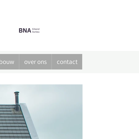
G
tsbouw
over ons
contact