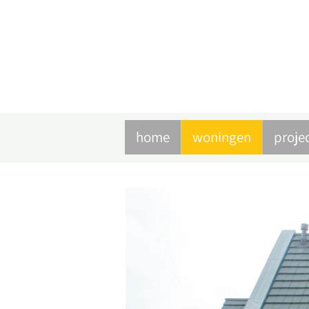
home
woningen
proje