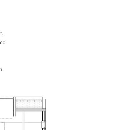
t.
amd
n.